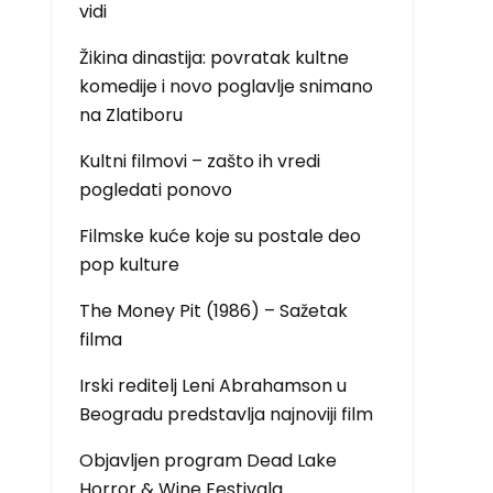
vidi
Žikina dinastija: povratak kultne
komedije i novo poglavlje snimano
na Zlatiboru
Kultni filmovi – zašto ih vredi
pogledati ponovo
Filmske kuće koje su postale deo
pop kulture
The Money Pit (1986) – Sažetak
filma
Irski reditelj Leni Abrahamson u
Beogradu predstavlja najnoviji film
Objavljen program Dead Lake
Horror & Wine Festivala