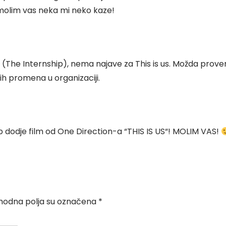
molim vas neka mi neko kaze!
i (The Internship), nema najave za This is us. Možda prover
ih promena u organizaciji.
 dodje film od One Direction-a “THIS IS US“! MOLIM VAS!
odna polja su označena
*