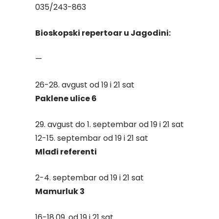
035/243-863
Bioskopski repertoar u Jagodini:
—
26-28. avgust od 19 i 21 sat
Paklene ulice 6
29. avgust do 1. septembar od 19 i 21 sat
12-15. septembar od 19 i 21 sat
Mlađi referenti
2-4. septembar od 19 i 21 sat
Mamurluk 3
16-18.09. od 19 i 21 sat