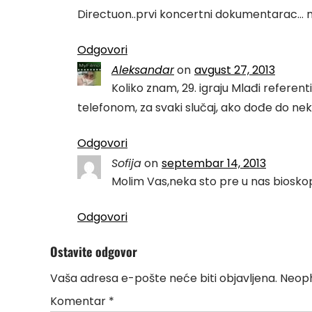
Directuon..prvi koncertni dokumentarac… 
Odgovori
Aleksandar
on
avgust 27, 2013
Koliko znam, 29. igraju Mlađi referent
telefonom, za svaki slučaj, ako dođe do nek
Odgovori
Sofija
on
septembar 14, 2013
Molim Vas,neka sto pre u nas bioskop
Odgovori
Ostavite odgovor
Vaša adresa e-pošte neće biti objavljena.
Neoph
Komentar
*