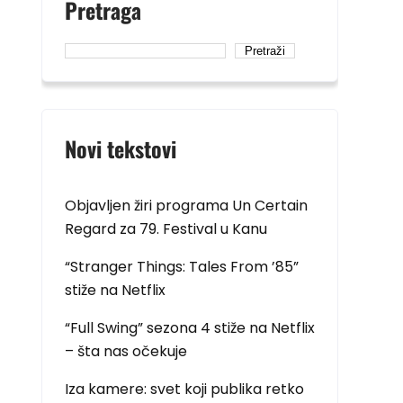
Pretraga
Pretraži
Novi tekstovi
Objavljen žiri programa Un Certain
Regard za 79. Festival u Kanu
“Stranger Things: Tales From ’85”
stiže na Netflix
“Full Swing” sezona 4 stiže na Netflix
– šta nas očekuje
Iza kamere: svet koji publika retko