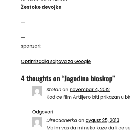
Žestoke devojke
—
—
sponzori:
Optimizacija sajtova za Google
4 thoughts on “
Jagodina bioskop
”
Stefan
on
novembar 4, 2012
Kad ce film Artiljero biti prikazan u 
Odgovori
Directionerka
on
avgust 25, 2013
Molim vas da mi neko kaze da li ce se