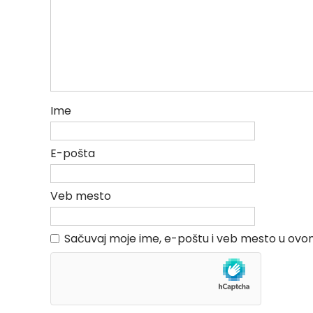
Ime
E-pošta
Veb mesto
Sačuvaj moje ime, e-poštu i veb mesto u ov