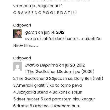
vremena je „Angel heart“.
O B A V E Z N O P O G L E D A T I !!!
Odgovori
goran
on
jun 14, 2012
sve je ok, ali fali deer hunter…..najbolji De
Nirov film………
Odgovori
Branko Depalma
on
jul 20, 2012
1.The Godfather 1.Sedam i po (2006)
2.The Godfather 2 2.Sjecas li se, Dolly Bell (1981)
3.Americki grafiti 3.Ko to tamo peva
4.Juznjacka uteha 4.Balkanski špijun
5.deer hunter 5.Kad porastem bicu kengur
6.titanic 6.Otac na službenom putu