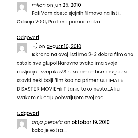
milan
on
jun 25, 2010
Fali Vam dosta sjajnih filmova na listi…
Odiseja 2001, Paklena pomorandza….
Odgovori
:-)
on
avgust 10, 2010
Iskreno na ovoj listi ima 2-3 dobra film ono
ostalo sve glupo!Naravno svako ima svoje
misljenje i svoj ukus!Sto se mene tice mogao si
staviti neki bolji film kao na primer ULTIMATE
DISASTER MOVIE-ili Titanic tako nesto…Ali u
svakom slucaju pohvaljujem tvoj rad…
Odgovori
anja perovic
on
oktobar 19, 2010
kako je extra…..