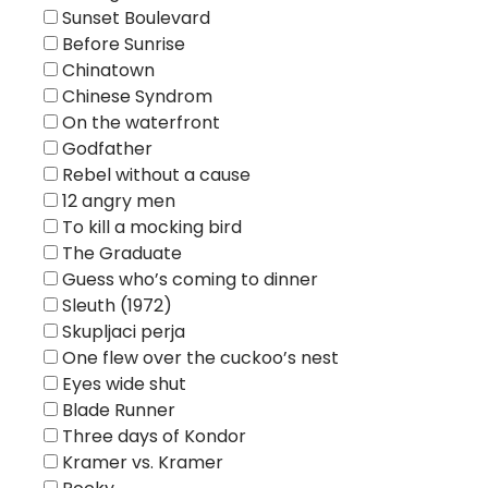
Sunset Boulevard
Before Sunrise
Chinatown
Chinese Syndrom
On the waterfront
Godfather
Rebel without a cause
12 angry men
To kill a mocking bird
The Graduate
Guess who’s coming to dinner
Sleuth (1972)
Skupljaci perja
One flew over the cuckoo’s nest
Eyes wide shut
Blade Runner
Three days of Kondor
Kramer vs. Kramer