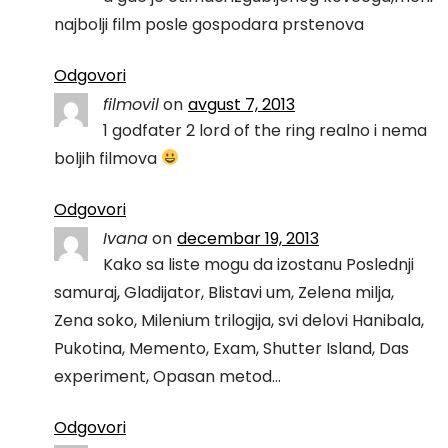
najbolji film posle gospodara prstenova
Odgovori
filmovil
on
avgust 7, 2013
1 godfater 2 lord of the ring realno i nema
boljih filmova
Odgovori
Ivana
on
decembar 19, 2013
Kako sa liste mogu da izostanu Poslednji
samuraj, Gladijator, Blistavi um, Zelena milja,
Zena soko, Milenium trilogija, svi delovi Hanibala,
Pukotina, Memento, Exam, Shutter Island, Das
experiment, Opasan metod…
Odgovori