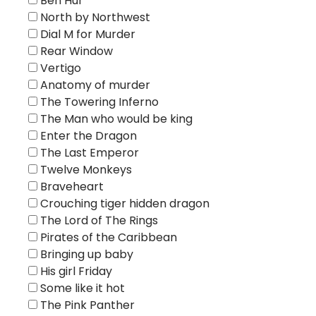
Ben Hur
North by Northwest
Dial M for Murder
Rear Window
Vertigo
Anatomy of murder
The Towering Inferno
The Man who would be king
Enter the Dragon
The Last Emperor
Twelve Monkeys
Braveheart
Crouching tiger hidden dragon
The Lord of The Rings
Pirates of the Caribbean
Bringing up baby
His girl Friday
Some like it hot
The Pink Panther