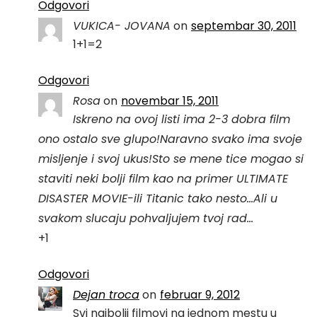
Odgovori
VUKICA- JOVANA
on
septembar 30, 2011
1+1=2
Odgovori
Rosa
on
novembar 15, 2011
Iskreno na ovoj listi ima 2-3 dobra film
ono ostalo sve glupo!Naravno svako ima svoje
misljenje i svoj ukus!Sto se mene tice mogao si
staviti neki bolji film kao na primer ULTIMATE
DISASTER MOVIE-ili Titanic tako nesto…Ali u
svakom slucaju pohvaljujem tvoj rad…
+1
Odgovori
Dejan troca
on
februar 9, 2012
Svi najbolji filmovi na jednom mestu u