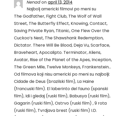
Nenad
on
april 13, 2014
Najbolj americki filmovi po meni su
The Godfather, Fight Club, The Wolf of Wall
Street, The Butterfly Effect, Knowing, Contact,
Saving Private Ryan, Titanic, One Flew Over the
Cuckoo’s Nest, The Shawshank Redemption,
Dictator. There Will Be Blood, Deja Vu, Scarface,
Braveheart, Apocalipto. Terminator, Aliens,
Avatar, Rise of the Planet of the Apes, Inception,
The Green Mile, Twelve Monkeys, Frankenstein…
Od filmova koji nisu americki po meni su najbolji:
Cidade de Deus (brazilski film), La Haine
(francuski film). El laberinto del fauno (spanski
film), Idi i gledaj (ruski film), Babusya (ruski film),
Gagarin (ruski film), Ostrvo (ruski film) , 9 rota
(ruski film), Tvrdjava brest (ruski film) I.D.