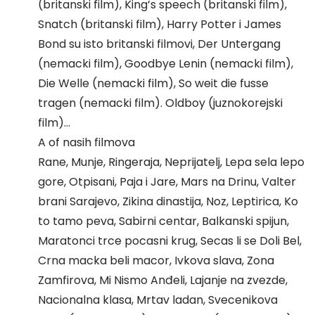
(britanski film), King’s speech (britanski film),
Snatch (britanski film), Harry Potter i James
Bond su isto britanski filmovi, Der Untergang
(nemacki film), Goodbye Lenin (nemacki film),
Die Welle (nemacki film), So weit die fusse
tragen (nemacki film). Oldboy (juznokorejski
film)…
A of nasih filmova
Rane, Munje, Ringeraja, Neprijatelj, Lepa sela lepo
gore, Otpisani, Paja i Jare, Mars na Drinu, Valter
brani Sarajevo, Zikina dinastija, Noz, Leptirica, Ko
to tamo peva, Sabirni centar, Balkanski spijun,
Maratonci trce pocasni krug, Secas li se Doli Bel,
Crna macka beli macor, Ivkova slava, Zona
Zamfirova, Mi Nismo Anđeli, Lajanje na zvezde,
Nacionalna klasa, Mrtav ladan, Svecenikova