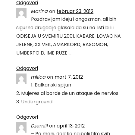
Odgovori
Marina
on
februar 23, 2012
Pozdravljam ideju i angazman, ali bih
sigurno drugacije glasala da su na listi bili i
ODISEJA U SVEMIRU 2001, KABARE, LOVAC NA
JELENE, XX VEK, AMARKORD, RASOMON,
UMBERTO D, IME RUZE …
Odgovori
milica
on
mart 7, 2012
1. Balkanski spijun
2. Mujeres al borde de un ataque de nervios
3. Underground
Odgovori
Dzemiil
on
april 13, 2012
– Po meni, daleko najbolji film svih