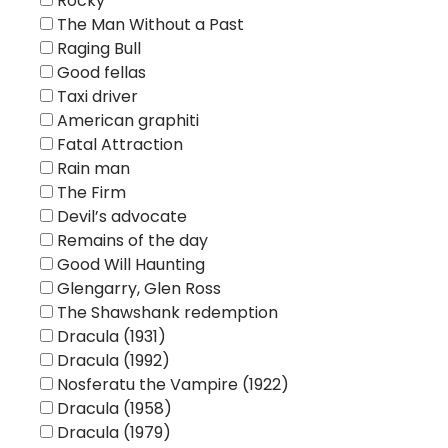
Rocky
The Man Without a Past
Raging Bull
Good fellas
Taxi driver
American graphiti
Fatal Attraction
Rain man
The Firm
Devil’s advocate
Remains of the day
Good Will Haunting
Glengarry, Glen Ross
The Shawshank redemption
Dracula (1931)
Dracula (1992)
Nosferatu the Vampire (1922)
Dracula (1958)
Dracula (1979)