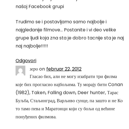
našoj Facebook grupi
Trudimo se i postavljamo samo najbolje i
najgledanije filmove… Postanite i vi deo velike
grupe ljudi koja zna sta je dobro tacnije sta je naj
naj najbolje!!!!!
Odgovori
зеро
on
februar 22, 2012
Гласао бих, али не могу изабрати три филма
које бих прогласио најбољима. Ту морају бити Conan
(1982), Taken, Falling down, Deer hunter, Тарас
Буљба, Стаљинград, Варљиво сунце, па зашто и не Ко
то тамо пева и Маратонци који су бољи од већине
понуђених филмова.