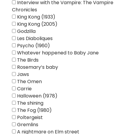
Interview with the Vampire: The Vampire
Chronicles
King Kong (1933)
King Kong (2005)
Godzilla
Les Diaboliques
Psycho (1960)
Whatever happened to Baby Jane
The Birds
Rosemary’s baby
Jaws
The Omen
Carrie
Halloween (1978)
The shining
The Fog (1980)
Poltergeist
Gremlins
A nightmare on Elm street