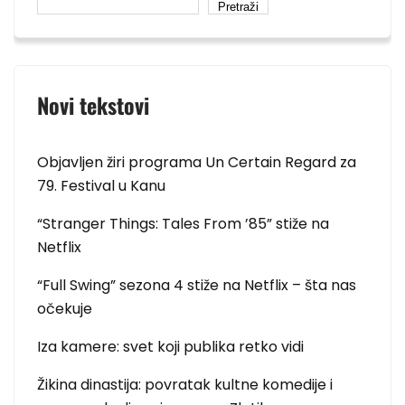
Pretraži
Novi tekstovi
Objavljen žiri programa Un Certain Regard za
79. Festival u Kanu
“Stranger Things: Tales From ’85” stiže na
Netflix
“Full Swing” sezona 4 stiže na Netflix – šta nas
očekuje
Iza kamere: svet koji publika retko vidi
Žikina dinastija: povratak kultne komedije i