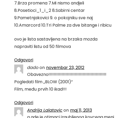
7.Brza promena 7.Mi nismo andjeli
8.Posetioci_1_i_2 8.Sabirni centar
9.Pametnjakovici 9. o pokojniku sve naj
10.Amarcord 10.Tri Palme za dve bitange i ribicu
ovo je lista sastavljena na brzaka mozda
napraviti listu od 50 filmova
Odgovori
dado
on
novembar 23, 2012
Obavezno!!!!!!!!!!!!!!!!!!!!!!!!!!!!!!!!!!!!!!!!!!!!
Pogledati film „BLOW (2001)“
Film, među prvih 10 ikad!!!
Odgovori
Andrija Lalatovic
on
maj 11, 2013
a gde je otimaci izgubljenog kovcega,meni