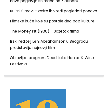
novo poglavlje snimano na Zlatiboru
Kultni filmovi – zašto ih vredi pogledati ponovo
Filmske kuće koje su postale deo pop kulture
The Money Pit (1986) – Sažetak filma
Irski reditelj Leni Abrahamson u Beogradu
predstavlja najnoviji film
Objavljen program Dead Lake Horror & Wine
Festivala