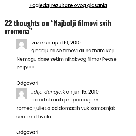
Pogledaj rezultate ovog glasanja
22 thoughts on “
Najbolji filmovi svih
vremena
”
vasa
on
april 16, 2010
gledaju mi se flmovi ali neznam koji.
Nemogu dase setim nikakvog filma>Pease
help!!!!!
Odgovori
lidija dunajcik
on
jun 15, 2010
pa od stranih preporucujem
romeo+juliet,a od domacih vuk samotnjak
unapred hvala
Odgovori