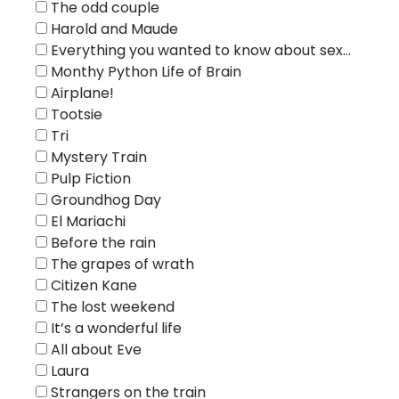
The odd couple
Harold and Maude
Everything you wanted to know about sex…
Monthy Python Life of Brain
Airplane!
Tootsie
Tri
Mystery Train
Pulp Fiction
Groundhog Day
El Mariachi
Before the rain
The grapes of wrath
Citizen Kane
The lost weekend
It’s a wonderful life
All about Eve
Laura
Strangers on the train