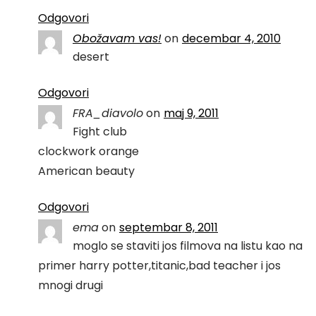
Odgovori
Obožavam vas!
on
decembar 4, 2010
desert
Odgovori
FRA_diavolo
on
maj 9, 2011
Fight club
clockwork orange
American beauty
Odgovori
ema
on
septembar 8, 2011
moglo se staviti jos filmova na listu kao na
primer harry potter,titanic,bad teacher i jos
mnogi drugi