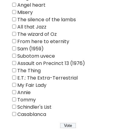
Angel heart
Misery
The silence of the lambs
All that Jazz
The wizard of Oz
From here to eternity
Sam (1959)
Subotom uvece
Assault on Precinct 13 (1976)
The Thing
E.T.: The Extra-Terrestrial
My Fair Lady
Annie
Tommy
Schindler's List
Casablanca