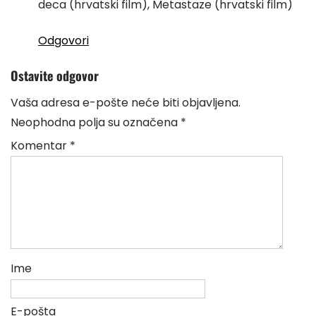
deca (hrvatski film), Metastaze (hrvatski film)
Odgovori
Ostavite odgovor
Vaša adresa e-pošte neće biti objavljena.
Neophodna polja su označena
*
Komentar
*
Ime
E-pošta