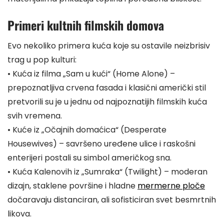
Primeri kultnih filmskih domova
Evo nekoliko primera kuća koje su ostavile neizbrisiv
trag u pop kulturi:
• Kuća iz filma „Sam u kući“ (Home Alone) –
prepoznatljiva crvena fasada i klasični američki stil
pretvorili su je u jednu od najpoznatijih filmskih kuća
svih vremena.
• Kuće iz „Očajnih domaćica“ (Desperate
Housewives) – savršeno uređene ulice i raskošni
enterijeri postali su simbol američkog sna.
• Kuća Kalenovih iz „Sumraka“ (Twilight) – moderan
dizajn, staklene površine i hladne
mermerne ploče
dočaravaju distanciran, ali sofisticiran svet besmrtnih
likova.