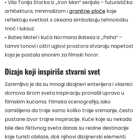
• Vila Tonija Starka iz „Iron Man“ serijala – futuristička
arhitektura, minimalizam i
granitne ploče
koje
reflektuju svetlost s okeana simbolizuju tehnološku
moć i luksuz.
• Bates Motel i kuća Normana Batesa iz „Psiha“ –
tamni tonovi i oštri uglovi prostora stvaraju napetost
koja je postala sinonim za filmski horor.
Dizajn koji inspiriše stvarni svet
Zanimljivo je da su mnogi dizajneri enterijera i vlasnici
domova širom sveta inspiraciju pronašli upravo u
filmskim kućama. Filmska scenografija, iako
zamišljena da traje samo koliko traje snimanje, često
postane izvor trajne inspiracije. Kuće koje su nekada
bile deo fiktivnog sveta danas su realne destinacije
koje turisti obilaze, dok njihovi dizajnerski elementi