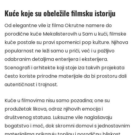
Kuće koje su obeležile filmsku istoriju
Od elegantne vile iz filma Okrutne namere do
porodične kuće Mekalisterovih u Sam u kući, filmske
kuće postale su pravi spomenici pop kulture. Njihova
popularnost ne leži samo u priči, već i u pažljivo
odabranim detaljima enterijera i eksterijera.
Scenografi i arhitekte koji stoje iza takvih projekata
često koriste prirodne materijale da bi prostoru dali
autentičnost i trajnost.
Kuće u filmovima nisu samo pozadina; one su
produžetak likova, odraz njihovih emocija i
društvenog statusa. Luksuzne vile naglašavaju
bogatstvo i moć, dok skromni domovi s jednostavnim
materijalima prikazuju toplinu i porodičnu bliskost.