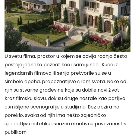
U svetu filma, prostor u kojem se odvija radnja često
postaje jednako poznat kao i sami junaci. Kuće iz
legendarnih filmova ili serija pretvorile su se u
simbole epoha, prepoznatljive širom sveta. Neke od
njih su stvarne građevine koje su dobile novi život
kroz filmsku slavu, dok su druge nastale kao pažljivo
osmišljene scenografije u studijima. Bez obzira na
poreklo, svaka od njih ima nešto zajedničko –
upečatljivu estetiku i snažnu emotivnu povezanost s
publikom.