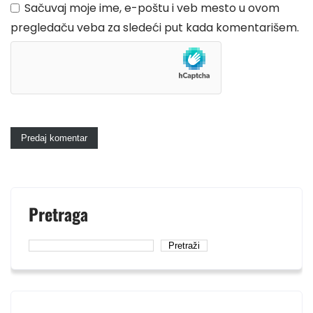
Sačuvaj moje ime, e-poštu i veb mesto u ovom
pregledaču veba za sledeći put kada komentarišem.
Pretraga
Pretraži