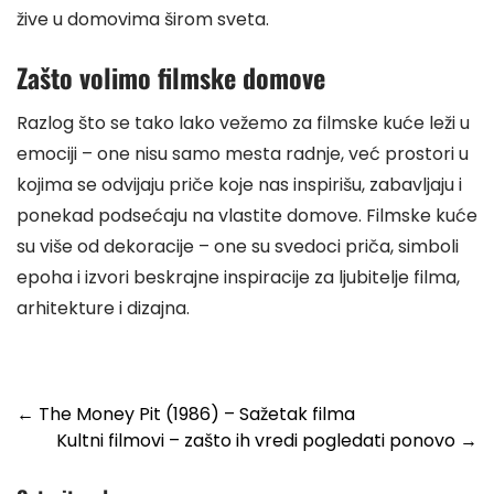
žive u domovima širom sveta.
Zašto volimo filmske domove
Razlog što se tako lako vežemo za filmske kuće leži u
emociji – one nisu samo mesta radnje, već prostori u
kojima se odvijaju priče koje nas inspirišu, zabavljaju i
ponekad podsećaju na vlastite domove. Filmske kuće
su više od dekoracije – one su svedoci priča, simboli
epoha i izvori beskrajne inspiracije za ljubitelje filma,
arhitekture i dizajna.
Post
←
The Money Pit (1986) – Sažetak filma
Kultni filmovi – zašto ih vredi pogledati ponovo
→
navigation