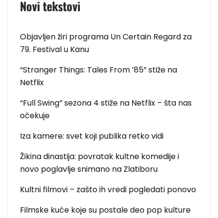
Novi tekstovi
Objavljen žiri programa Un Certain Regard za
79. Festival u Kanu
“Stranger Things: Tales From ’85” stiže na
Netflix
“Full Swing” sezona 4 stiže na Netflix – šta nas
očekuje
Iza kamere: svet koji publika retko vidi
Žikina dinastija: povratak kultne komedije i
novo poglavlje snimano na Zlatiboru
Kultni filmovi – zašto ih vredi pogledati ponovo
Filmske kuće koje su postale deo pop kulture