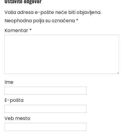
Ostavite odgovor
Vaša adresa e-pošte neće biti objavljena.
Neophodna polja su označena
*
Komentar
*
Ime
E-pošta
Veb mesto