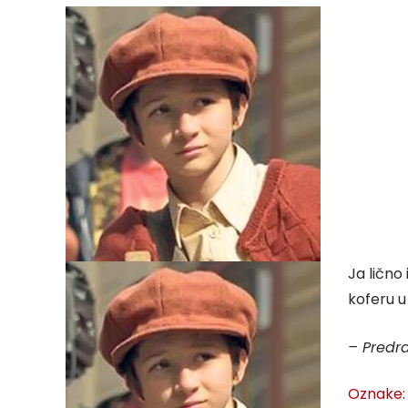
Ja lično
koferu u
– Predra
Oznake