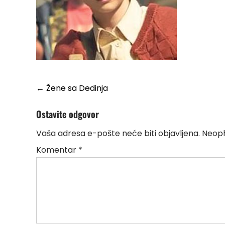
Post
←
Žene sa Dedinja
navigation
Ostavite odgovor
Vaša adresa e-pošte neće biti objavljena.
Neoph
Komentar
*