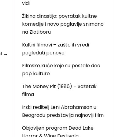
vidi
Žikina dinastija: povratak kultne
komedije i novo poglavlje snimano
na Zlatiboru
Kultni filmovi – zašto ih vredi
pogledati ponovo
al
→
Filmske kuće koje su postale deo
pop kulture
The Money Pit (1986) – Sažetak
filma
Irski reditelj Leni Abrahamson u
Beogradu predstavlja najnoviji film
Objavljen program Dead Lake
Horror & Wine Festivala