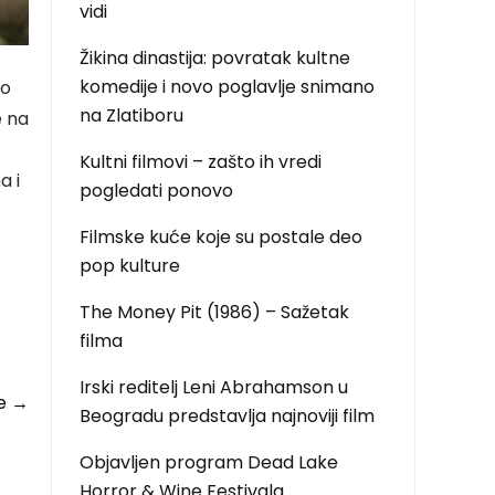
vidi
Žikina dinastija: povratak kultne
komedije i novo poglavlje snimano
io
na Zlatiboru
e na
Kultni filmovi – zašto ih vredi
a i
pogledati ponovo
Filmske kuće koje su postale deo
pop kulture
The Money Pit (1986) – Sažetak
filma
Irski reditelj Leni Abrahamson u
de
→
Beogradu predstavlja najnoviji film
Objavljen program Dead Lake
Horror & Wine Festivala