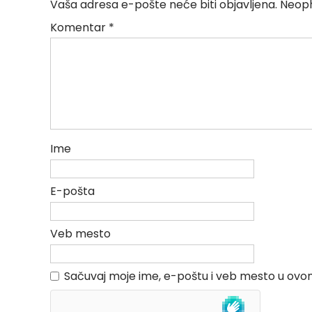
Vaša adresa e-pošte neće biti objavljena.
Neoph
Komentar
*
Ime
E-pošta
Veb mesto
Sačuvaj moje ime, e-poštu i veb mesto u ov