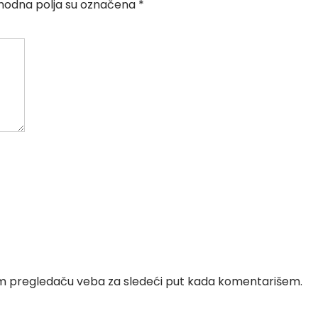
odna polja su označena
*
om pregledaču veba za sledeći put kada komentarišem.