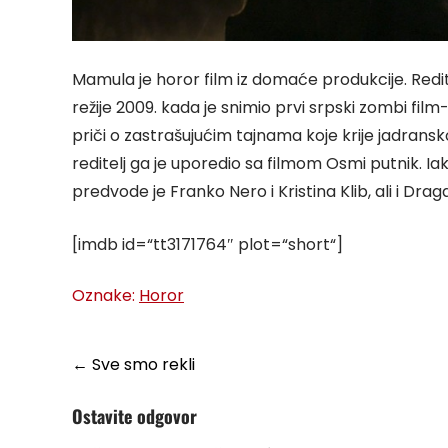
Mamula je horor film iz domaće produkcije. Redite
režije 2009. kada je snimio prvi srpski zombi fil
priči o zastrašujućim tajnama koje krije jadran
reditelj ga je uporedio sa filmom Osmi putnik. Ia
predvode je Franko Nero i Kristina Klib, ali i Dra
[imdb id=“tt3171764″ plot=“short“]
Oznake:
Horor
Post
←
Sve smo rekli
navigation
Ostavite odgovor