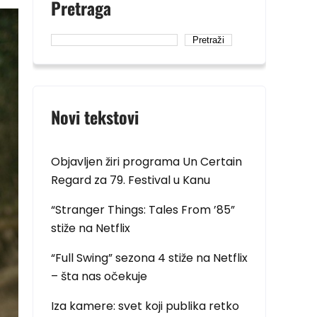
Pretraga
Pretraži
Novi tekstovi
Objavljen žiri programa Un Certain
Regard za 79. Festival u Kanu
“Stranger Things: Tales From ’85”
stiže na Netflix
“Full Swing” sezona 4 stiže na Netflix
– šta nas očekuje
Iza kamere: svet koji publika retko