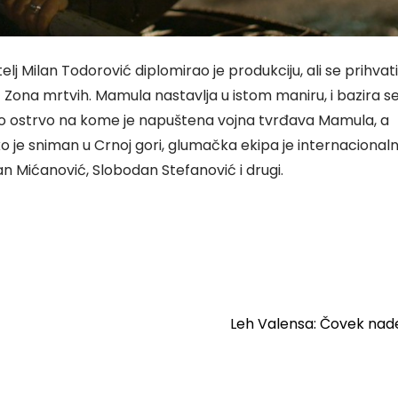
lj Milan Todorović diplomirao je produkciju, ali se prihvat
m- Zona mrtvih. Mamula nastavlja u istom maniru, i bazira s
sko ostrvo na kome je napuštena vojna tvrđava Mamula, a
ko je sniman u Crnoj gori, glumačka ekipa je internacionaln
gan Mićanović, Slobodan Stefanović i drugi.
Leh Valensa: Čovek na